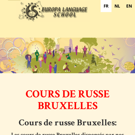
navigation
FR
NL
EN
COURS DE RUSSE
BRUXELLES
Cours de russe Bruxelles:
Les cours de russe Bruxelles dispensés par nos